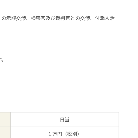
との示談交渉、検察官及び裁判官との交渉、付添人活
す。
日当
１万円（税別）