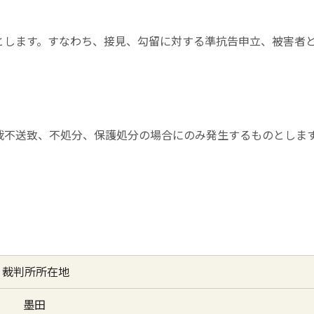
とします。すなわち、接見、勾留に対する準抗告申立、被害者
。
。
。
裁不送致、不処分、保護処分の場合にのみ発生するものとしま
裁判所所在地
墨田