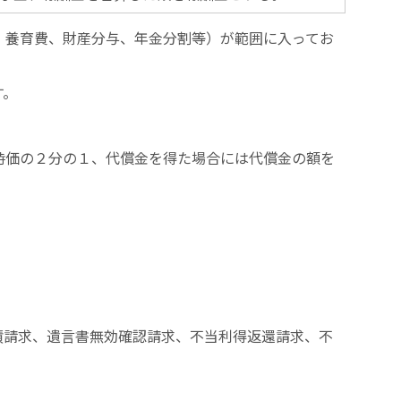
、養育費、財産分与、年金分割等）が範囲に入ってお
す。
時価の２分の１、代償金を得た場合には代償金の額を
債請求、遺言書無効確認請求、不当利得返還請求、不