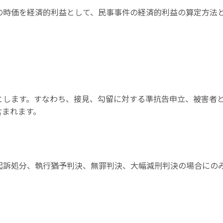
の時価を経済的利益として、民事事件の経済的利益の算定方法
とします。すなわち、接見、勾留に対する準抗告申立、被害者
含まれます。
。
。
起訴処分、執行猶予判決、無罪判決、大幅減刑判決の場合にの