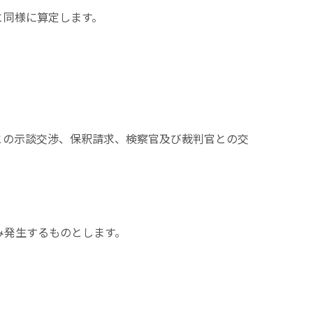
と同様に算定します。
との示談交渉、保釈請求、検察官及び裁判官との交
み発生するものとします。